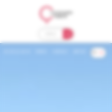
Bienvenue chez Compagnie des Ballons Gestion du consentement
MENU
04 50 63 38 10
TARIFS
CONTACT
MÉTÉO
FR